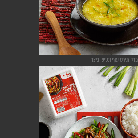
מרק תירס עוף ונטיפי ביצה