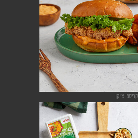
קריספי צ'יקן