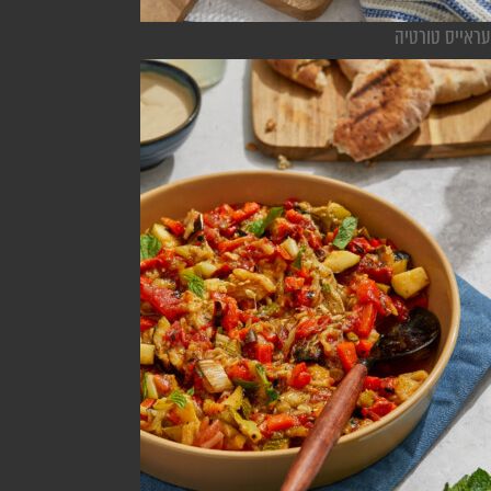
עראייס טורטיה