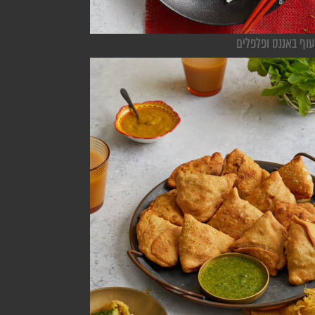
עוף באננס ופלפלים