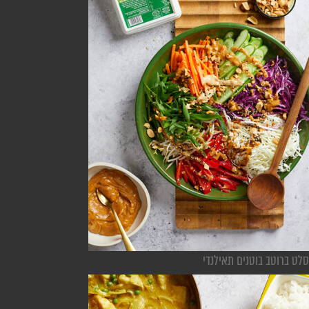
סלט ברוטב בוטנים תאילנדי