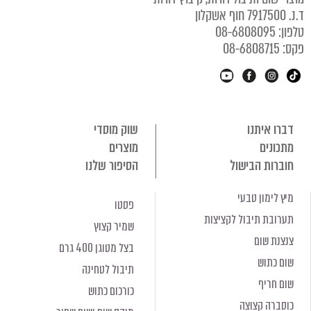
נ. 7917500 חוף אשקלון
לפון: 08-6808095
קס: 08-6808715
דברו איתנו
שוק מוסדי
מתכונים
מוצרים
חוברות הבישול
הסיפור שלנו
מיץ לימון טבעי
פסטו
תערובת תיבול לקציצות
שמיר קצוץ
צנצנת שום
בצל מטוגן 400 גרם
שום כתוש
תיבול לטחינה
שום חריף
כורכום כתוש
כוסברה קצוצה