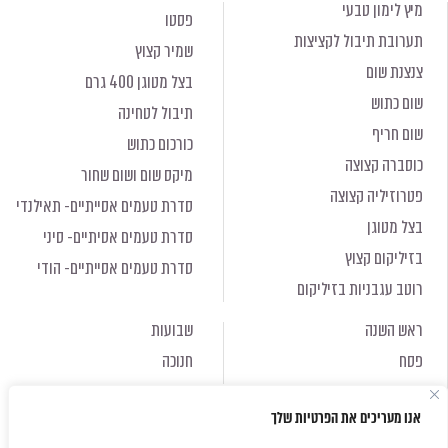
מיץ לימון טבעי
פסטו
תערובת תיבול לקציצות
שמיר קצוץ
צנצנת שום
בצל מטוגן 400 גרם
שום כתוש
תיבול לטחינה
שום חריף
כורכום כתוש
כוסברה קצוצה
מיקס שום ושום שחור
פטרוזיליה קצוצה
סדרת טעמים אסייתיים- תאילנדי
בצל מטוגן
סדרת טעמים אסיתיים- סיני
בזיליקום קצוץ
סדרת טעמים אסייתיים- הודי
רוטב עגבניות בזיליקום
ראש השנה
שבועות
פסח
חנוכה
ראש השנה
שבועות
אנו מעריכים את הפרטיות שלך
פסח
חנוכה