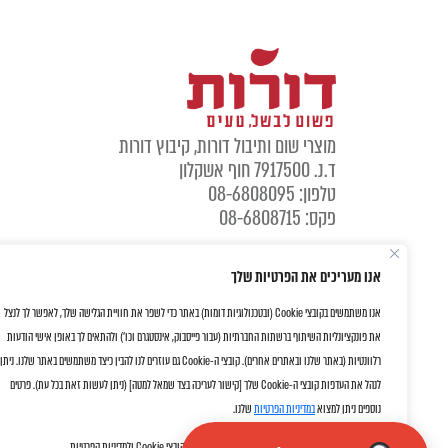
מוצרי שום ותיבול דורות, קיבוץ דורות
ד.נ. 7917500 חוף אשקלון
טלפון: 08-6808095
פקס: 08-6808715
אנו מעריכים את הפרטיות שלך
אנו משתמשים בקובצי Cookie (ובטכנולוגיות דומות) באתר כדי לשפר את חוויית הגלישה שלך, לאפשר לך לנצל
את פונקציונליות השיתוף ברשתות החברתיות (עבור פייסבוק, אינסטגרם וכו') ולהתאים לך באופן אישי הודעות
רלוונטיות (באתר שלנו ובאתרים אחרים). קובצי ה-Cookie גם עוזרים לנו להבין כיצד משתמשים באתר שלנו. ניתן
לנהל את העדפות קובצי ה-Cookie שלך [קישור לעריכה בצד שמאל למטה] (ניתן לעשות זאת בכל עת). פרטים
נוספים ניתן למצוא
במדיניות הפרטיות
שלנו.
על ידי לחיצה על "אישור" את/ה מסכימ/ה לשימוש שלנו בקובצי Cookie ולמדיניות הפרטיות.