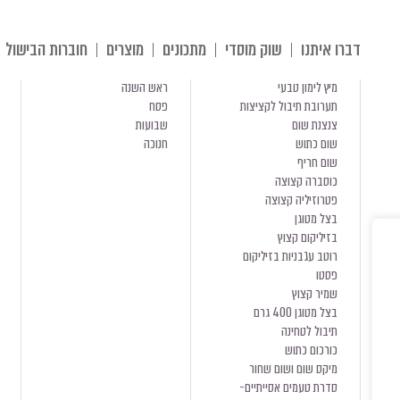
דברו איתנו
שוק מוסדי
מתכונים
מוצרים
חוברות הבישול
מיץ לימון טבעי
ראש השנה
תערובת תיבול לקציצות
פסח
צנצנת שום
שבועות
שום כתוש
חנוכה
שום חריף
כוסברה קצוצה
פטרוזיליה קצוצה
בצל מטוגן
בזיליקום קצוץ
רוטב עגבניות בזיליקום
פסטו
שמיר קצוץ
בצל מטוגן 400 גרם
תיבול לטחינה
כורכום כתוש
מיקס שום ושום שחור
סדרת טעמים אסייתיים-