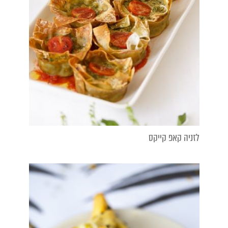
לזניה קאפ קייקס