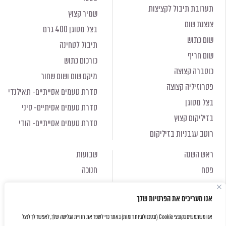
תערובת תיבול לקציצות
שמיר קצוץ
צנצנת שום
בצל מטוגן 400 גרם
שום כתוש
תיבול לטחינה
שום חריף
כורכום כתוש
כוסברה קצוצה
מיקס שום ושום שחור
פטרוזיליה קצוצה
סדרת טעמים אסייתיים- תאילנדי
בצל מטוגן
סדרת טעמים אסיתיים- סיני
בזיליקום קצוץ
סדרת טעמים אסייתיים- הודי
רוטב עגבניות בזיליקום
ראש השנה
שבועות
פסח
חנוכה
ראש השנה
שבועות
אנו מעריכים את הפרטיות שלך
פסח
חנוכה
אנו משתמשים בקובצי Cookie (ובטכנולוגיות דומות) באתר כדי לשפר את חוויית הגלישה שלך, לאפשר לך לנצל