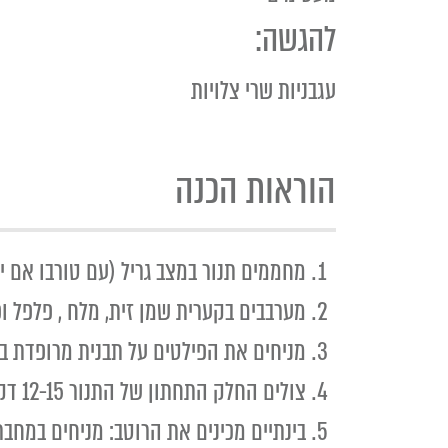
להגשה:
עגבניות שרי צלויות
הוראות הכנה
מחממים תנור במצב גריל (עם טורבו אם יש), 220 מע
מערבבים בקערית שמן זית, מלח , פלפל ופ
מניחים את הפילטים על תבנית מרופדת בנ
צולים החלק התחתון של התנור 12-15 דקות עד שהעור משחים היטב.
בינתיים מכינים את הרוטב: מניחים במחבת 100 גרם חמא