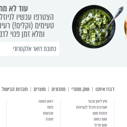
עוד לא מת
הצטרפו עכשיו לניוזלט
טעימים (וקלים!) רעיו
ומלא זמן פנוי לד
דברו איתנו
שוק מוסדי
מתכונים
מוצרים
חוברות הבישול
מיץ לימון טבעי
ראש השנה
תערובת תיבול לקציצות
פסח
צנצנת שום
שבועות
שום כתוש
חנוכה
שום חריף