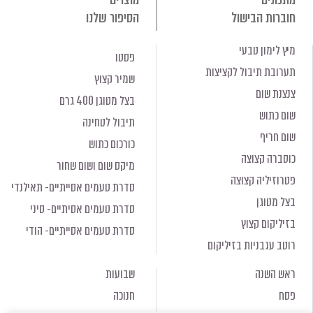
חוברות הבישול
הסיפור שלנו
מיץ לימון טבעי
פסטו
תערובת תיבול לקציצות
שמיר קצוץ
צנצנת שום
בצל מטוגן 400 גרם
שום כתוש
תיבול לטחינה
שום חריף
כורכום כתוש
כוסברה קצוצה
מיקס שום ושום שחור
פטרוזיליה קצוצה
סדרת טעמים אסייתיים- תאילנדי
בצל מטוגן
סדרת טעמים אסיתיים- סיני
בזיליקום קצוץ
סדרת טעמים אסייתיים- הודי
רוטב עגבניות בזיליקום
ראש השנה
שבועות
פסח
חנוכה