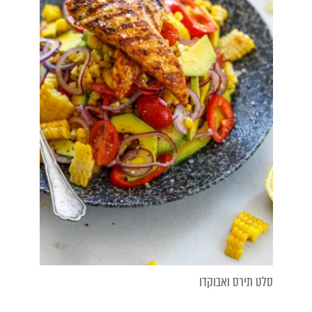
סלט תירס ואבוקדו