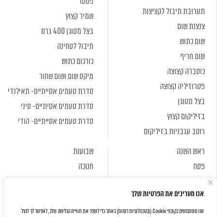
פסטו
תערובת תיבול לקציצות
שמיר קצוץ
צנצנת שום
בצל מטוגן 400 גרם
שום כתוש
תיבול לטחינה
שום חריף
כורכום כתוש
כוסברה קצוצה
מיקס שום ושום שחור
פטרוזיליה קצוצה
סדרת טעמים אסייתיים- תאילנדי
בצל מטוגן
סדרת טעמים אסיתיים- סיני
בזיליקום קצוץ
סדרת טעמים אסייתיים- הודי
רוטב עגבניות בזיליקום
ראש השנה
שבועות
פסח
חנוכה
ראש השנה
שבועות
אנו מעריכים את הפרטיות שלך
פסח
חנוכה
אנו משתמשים בקובצי Cookie (ובטכנולוגיות דומות) באתר כדי לשפר את חוויית הגלישה שלך, לאפשר לך לנצל