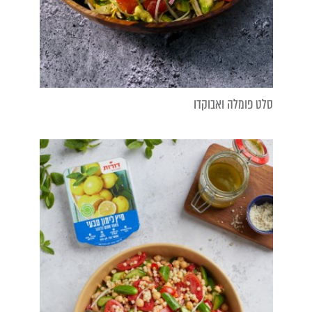
סלט פומלה ואבוקדו