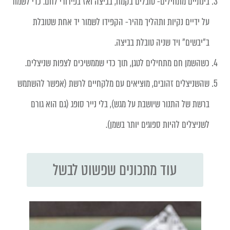
בינתיים מתחילים- טובלים בקמח, בביצה ואז בפירורי לחם. כדי לשמור
על ידיים נקיות ותהליך מהיר- הקפידו לשמור יד אחת שטובלת
ב״יבשים״ ויד שניה טובלת בביצה.
כשהשמן חם מתחילים לטגן, תוך כדי שממשיכים לצפות שניצלים.
שהשניצלים זהובים, מוציאים עם מלקחיים לרשת (אפשר להשתמש
ברשת של התנור שיושבת על מגש), בלי נייר סופג (גם הוא גורם
לשניצלים להיות ספוגים יותר בשמן).
עוד מתכונים שפשוט לבשל