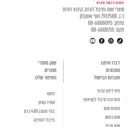
מוצרי שום ותיבול דורות, קיבוץ דורות
ד.נ. 7917500 חוף אשקלון
טלפון: 08-6808095
פקס: 08-6808715
דברו איתנו
שוק מוסדי
מתכונים
מוצרים
חוברות הבישול
הסיפור שלנו
מיץ לימון טבעי
פסטו
תערובת תיבול לקציצות
שמיר קצוץ
צנצנת שום
בצל מטוגן 400 גרם
שום כתוש
תיבול לטחינה
שום חריף