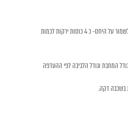
מוסיפים את הירקות, אפשר לגוון לפי הטעם ולפי מה שיש במקרר, גזר/קישואים/פלפלים/כרישה. יש לשמור על היחס- כ 4 כוסות ירקות לכמות
תי לביבות במחבת 24 ס"מ, אך ניתן לשחק עם גודל המחבת וגודל הלביבה לפי ההעדפה
 בשכבה דקה.