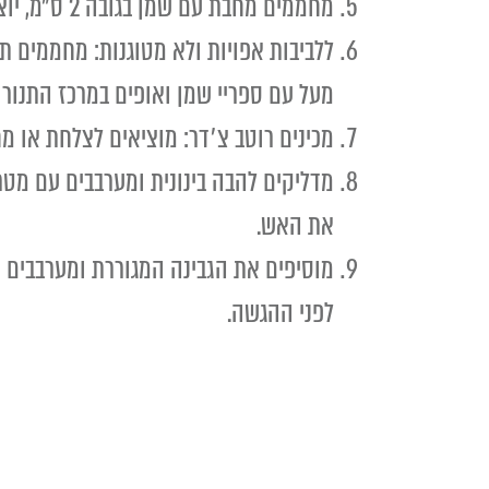
מחממים מחבת עם שמן בגובה 2 ס״מ, יוצקים 4-5 לביבות בעזרת כף, מטגנים 1-2 דקות עד שמזהיב והופכים.
מעל עם ספריי שמן ואופים במרכז התנור 15 דקות. מוציאים, הופכים את הלביבות ואופים 10 דקות נוספות
מכינים רוטב צ׳דר: מוציאים לצלחת או 
את האש.
מוסיפים את הגבינה המגוררת ומערבבים 
לפני ההגשה.