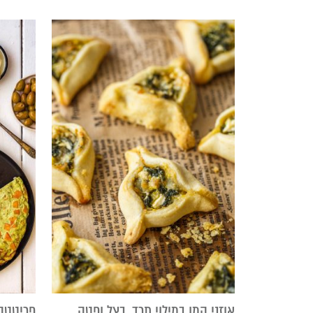
אוזני המן במילוי תרד, בצל ופטה
פריטטה 