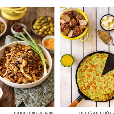
דלורית ובצל מטוגן
שווארמה טופו ופטריות