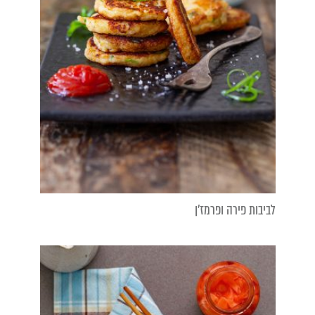
לביבות פירה ופרמז'ן