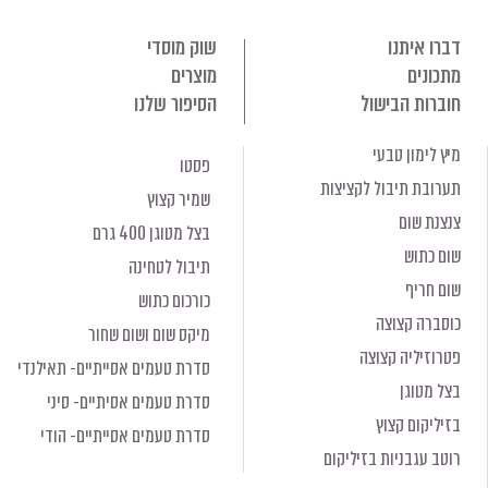
דברו איתנו
שוק מוסדי
מתכונים
מוצרים
חוברות הבישול
הסיפור שלנו
מיץ לימון טבעי
פסטו
תערובת תיבול לקציצות
שמיר קצוץ
צנצנת שום
בצל מטוגן 400 גרם
שום כתוש
תיבול לטחינה
שום חריף
כורכום כתוש
כוסברה קצוצה
מיקס שום ושום שחור
פטרוזיליה קצוצה
סדרת טעמים אסייתיים- תאילנדי
בצל מטוגן
סדרת טעמים אסיתיים- סיני
בזיליקום קצוץ
סדרת טעמים אסייתיים- הודי
רוטב עגבניות בזיליקום