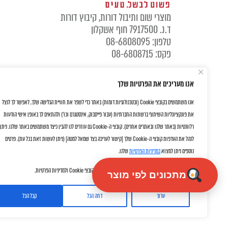
מוצרי שום ותיבול דורות, קיבוץ דורות
ד.נ. 7917500 חוף אשקלון
טלפון: 08-6808095
פקס: 08-6808715
אנו מעריכים את הפרטיות שלך
אנו משתמשים בקובצי Cookie (ובטכנולוגיות דומות) באתר כדי לשפר את חוויית הגלישה שלך, לאפשר לך לנצל
את פונקציונליות השיתוף ברשתות החברתיות (עבור פייסבוק, אינסטגרם וכו') ולהתאים לך באופן אישי הודעות
רלוונטיות (באתר שלנו ובאתרים אחרים). קובצי ה-Cookie גם עוזרים לנו להבין כיצד משתמשים באתר שלנו. ניתן
לנהל את העדפות קובצי ה-Cookie שלך [קישור לעריכה בצד שמאל למטה] (ניתן לעשות זאת בכל עת). פרטים
נוספים ניתן למצוא
במדיניות הפרטיות
שלנו.
על ידי לחיצה על "אישור" את/ה מסכימ/ה לשימוש שלנו בקובצי Cookie ולמדיניות הפרטיות.
מתכונים לפי מוצר
ערוך
דחה הכל
קבל הכל