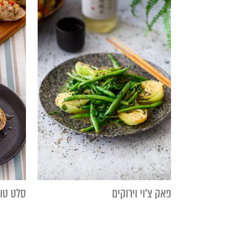
פאק צ'וי וירוקים
סלט טו