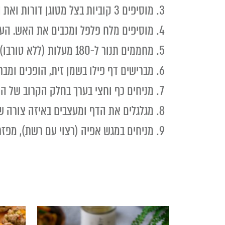
מוסיפים 3 קוביות בצל מטוגן דורות ואת הגמבה הקצוצה ומטגנים 2 דקות נוספות.
מוסיפים מלח פלפל ומכבים את האש. העוף
מחממים תנור ל-180 מעלות (ללא טורבו).
מברישים דף פילו בשמן זית, הופכים ומבר
מניחים כף וחצי בערך בחלק הקרוב של הד
מגלגלים את הדף ומעצבים באיזה צורה שר
מניחים במגש אפיה (רצוי עם רשת), מפזרים שומשום ו