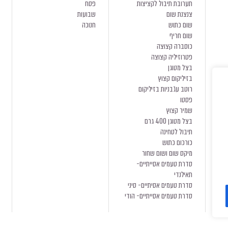
תערובת תיבול לקציצות
פסח
צנצנת שום
שבועות
שום כתוש
חנוכה
שום חריף
כוסברה קצוצה
פטרוזיליה קצוצה
בצל מטוגן
בזיליקום קצוץ
רוטב עגבניות בזיליקום
פסטו
שמיר קצוץ
בצל מטוגן 400 גרם
תיבול לטחינה
כורכום כתוש
מיקס שום ושום שחור
סדרת טעמים אסייתיים-
תאילנדי
סדרת טעמים אסיתיים- סיני
סדרת טעמים אסייתיים- הודי