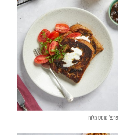
פרנצ' טוסט מלוח