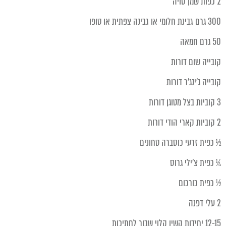
2 כפות שמן סויה
300 גרם גבינת חלומי או גבינה צפתית או טופו
50 גרם חמאה
קובייה שום דורות
קובייה ג'ינג'ר דורות
3 קוביות בצל מטוגן דורות
2 קוביות קארי הודי דורות
½ כפית זרעי כוסברה טחונים
¼ כפית צ'ילי גרוס
½ כפית כורכום
2 עלי דפנה
12-15 יחידות קשיו קלוי שבור לחתיכות