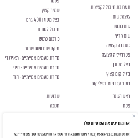
פסטו
תערובת תיבול לקציצות
שמיר קצוץ
צנצנת שום
בצל מטוגן 400 גרם
שום כתוש
תיבול לטחינה
שום חריף
כורכום כתוש
כוסברה קצוצה
מיקס שום ושום שחור
פטרוזיליה קצוצה
סדרת טעמים אסייתיים- תאילנדי
בצל מטוגן
סדרת טעמים אסיתיים- סיני
בזיליקום קצוץ
סדרת טעמים אסייתיים- הודי
רוטב עגבניות בזיליקום
ראש השנה
שבועות
פסח
חנוכה
ראש השנה
שבועות
אנו מעריכים את הפרטיות שלך
פסח
חנוכה
אנו משתמשים בקובצי Cookie (ובטכנולוגיות דומות) באתר כדי לשפר את חוויית הגלישה שלך, לאפשר לך לנצל