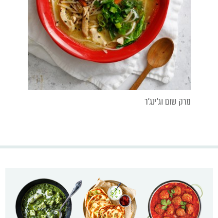
מרק שום וג'ינג'ר