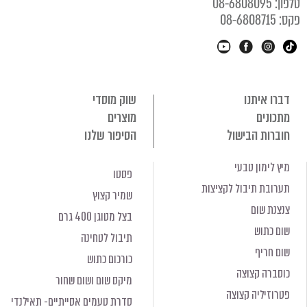
טלפון: 08-6808095
פקס: 08-6808715
דברו איתנו
שוק מוסדי
מתכונים
מוצרים
חוברות הבישול
הסיפור שלנו
מיץ לימון טבעי
פסטו
תערובת תיבול לקציצות
שמיר קצוץ
צנצנת שום
בצל מטוגן 400 גרם
שום כתוש
תיבול לטחינה
שום חריף
כורכום כתוש
כוסברה קצוצה
מיקס שום ושום שחור
פטרוזיליה קצוצה
סדרת טעמים אסייתיים- תאילנדי