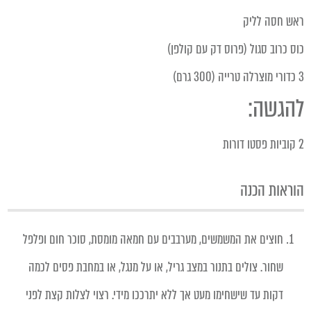
ראש חסה לליק
כוס כרוב סגול (פרוס דק עם קולפן)
3 כדורי מוצרלה טרייה (300 גרם)
להגשה:
2 קוביות פסטו דורות
הוראות הכנה
חוצים את המשמשים, מערבבים עם חמאה מומסת, סוכר חום ופלפל
שחור. צולים בתנור במצב גריל, או על מנגל, או במחבת פסים לכמה
דקות עד שישחימו מעט אך ללא יתרככו מידי. רצוי לצלות קצת לפני