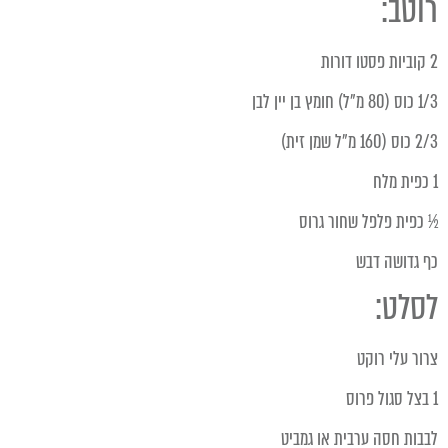
רוטב:
2 קוביות פסטו דורות
1/3 כוס (80 מ"ל) חומץ בן יין לבן
2/3 כוס (160 מ"ל שמן זית)
1 כפית מלח
½ כפית פלפל שחור גרוס
כף גדושה דבש
לסלט:
צרור עלי רוקט
1 בצל סגול פרוס
לבבות חסה ערבית או גמביט