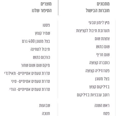
מתכונים
מוצרים
חוברות הבישול
הסיפור שלנו
מיץ לימון טבעי
פסטו
תערובת תיבול לקציצות
שמיר קצוץ
צנצנת שום
בצל מטוגן 400 גרם
שום כתוש
תיבול לטחינה
שום חריף
כורכום כתוש
כוסברה קצוצה
מיקס שום ושום שחור
פטרוזיליה קצוצה
סדרת טעמים אסייתיים- תאילנדי
בצל מטוגן
סדרת טעמים אסיתיים- סיני
בזיליקום קצוץ
סדרת טעמים אסייתיים- הודי
רוטב עגבניות בזיליקום
ראש השנה
שבועות
פסח
חנוכה