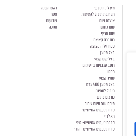
מיץ לימון טבעי
ראש השנה
תערובת תיבול לקציצות
פסח
צנצנת שום
שבועות
שום כתוש
חנוכה
שום חריף
כוסברה קצוצה
פטרוזיליה קצוצה
בצל מטוגן
בזיליקום קצוץ
רוטב עגבניות בזיליקום
פסטו
שמיר קצוץ
בצל מטוגן 400 גרם
תיבול לטחינה
כורכום כתוש
מיקס שום ושום שחור
סדרת טעמים אסייתיים-
תאילנדי
סדרת טעמים אסיתיים- סיני
סדרת טעמים אסייתיים- הודי