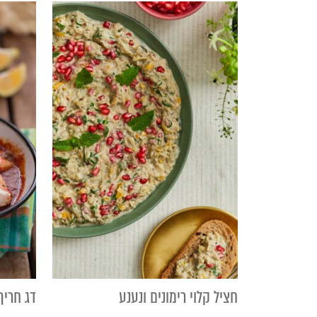
חציל קלוי רימונים ונענע
דג חריף