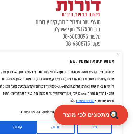
מוצרי שום ותיבול דורות, קיבוץ דורות
ד.נ. 7917500 חוף אשקלון
טלפון: 08-6808095
פקס: 08-6808715
אנו מעריכים את הפרטיות שלך
אנו משתמשים בקובצי Cookie (ובטכנולוגיות דומות) באתר כדי לשפר את חוויית הגלישה שלך, לאפשר לך לנצל
את פונקציונליות השיתוף ברשתות החברתיות (עבור פייסבוק, אינסטגרם וכו') ולהתאים לך באופן אישי הודעות
רלוונטיות (באתר שלנו ובאתרים אחרים). קובצי ה-Cookie גם עוזרים לנו להבין כיצד משתמשים באתר שלנו. ניתן
לנהל את העדפות קובצי ה-Cookie שלך [קישור לעריכה בצד שמאל למטה] (ניתן לעשות זאת בכל עת). פרטים
נוספים ניתן למצוא
במדיניות הפרטיות
שלנו.
על ידי לחיצה על "אישור" את/ה מסכימ/ה לשימוש שלנו בקובצי Cookie ולמדיניות הפרטיות.
מתכונים לפי מוצר
ערוך
דחה הכל
קבל הכל