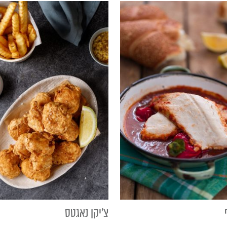
צ'יקן נאגטס