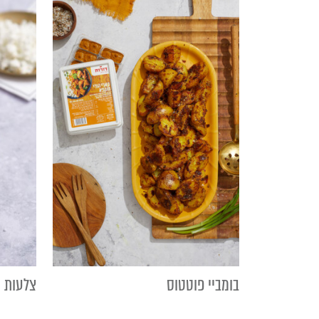
בומביי פוטטוס
צלעות ת