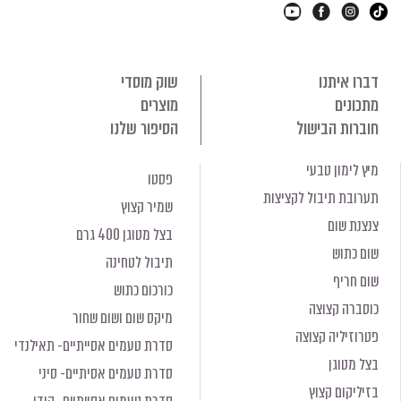
דברו איתנו
שוק מוסדי
מתכונים
מוצרים
חוברות הבישול
הסיפור שלנו
מיץ לימון טבעי
פסטו
תערובת תיבול לקציצות
שמיר קצוץ
צנצנת שום
בצל מטוגן 400 גרם
שום כתוש
תיבול לטחינה
שום חריף
כורכום כתוש
כוסברה קצוצה
מיקס שום ושום שחור
פטרוזיליה קצוצה
סדרת טעמים אסייתיים- תאילנדי
בצל מטוגן
סדרת טעמים אסיתיים- סיני
בזיליקום קצוץ