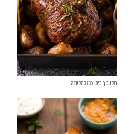
רוסטביף ביתי כמו במסעדה