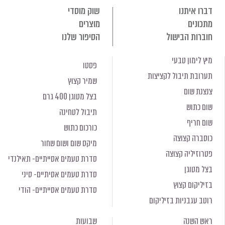
דברו איתנו
שוק מוסדי
מתכונים
מוצרים
חוברות הבישול
הסיפור שלנו
מיץ לימון טבעי
פסטו
תערובת תיבול לקציצות
שמיר קצוץ
צנצנת שום
בצל מטוגן 400 גרם
שום כתוש
תיבול לטחינה
שום חריף
כורכום כתוש
כוסברה קצוצה
מיקס שום ושום שחור
פטרוזיליה קצוצה
סדרת טעמים אסייתיים- תאילנדי
בצל מטוגן
סדרת טעמים אסיתיים- סיני
בזיליקום קצוץ
סדרת טעמים אסייתיים- הודי
רוטב עגבניות בזיליקום
ראש השנה
שבועות