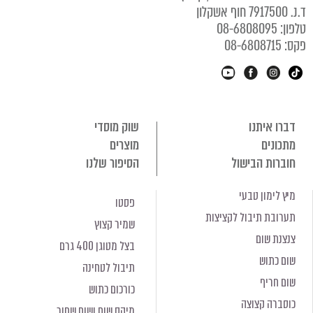
ד.נ. 7917500 חוף אשקלון
טלפון: 08-6808095
פקס: 08-6808715
דברו איתנו
שוק מוסדי
מתכונים
מוצרים
חוברות הבישול
הסיפור שלנו
מיץ לימון טבעי
פסטו
תערובת תיבול לקציצות
שמיר קצוץ
צנצנת שום
בצל מטוגן 400 גרם
שום כתוש
תיבול לטחינה
שום חריף
כורכום כתוש
כוסברה קצוצה
מיקס שום ושום שחור