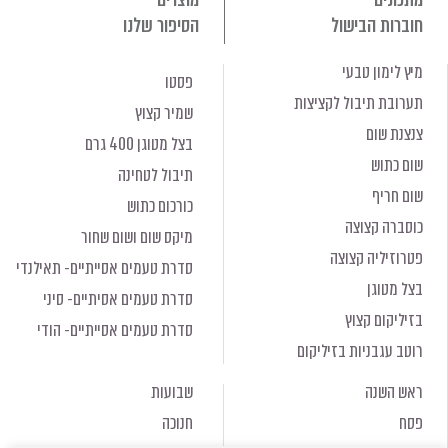
חוברות הבישול
הסיפור שלנו
מיץ לימון טבעי
פסטו
תערובת תיבול לקציצות
שמיר קצוץ
צנצנת שום
בצל מטוגן 400 גרם
שום כתוש
תיבול לטחינה
שום חריף
כורכום כתוש
כוסברה קצוצה
מיקס שום ושום שחור
פטרוזיליה קצוצה
סדרת טעמים אסייתיים- תאילנדי
בצל מטוגן
סדרת טעמים אסיתיים- סיני
בזיליקום קצוץ
סדרת טעמים אסייתיים- הודי
רוטב עגבניות בזיליקום
ראש השנה
שבועות
פסח
חנוכה