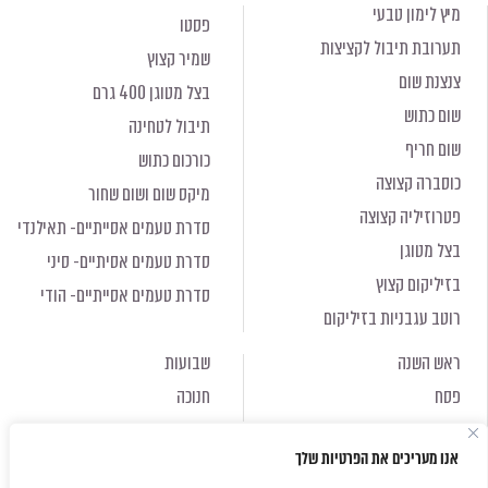
מיץ לימון טבעי
פסטו
תערובת תיבול לקציצות
שמיר קצוץ
צנצנת שום
בצל מטוגן 400 גרם
שום כתוש
תיבול לטחינה
שום חריף
כורכום כתוש
כוסברה קצוצה
מיקס שום ושום שחור
פטרוזיליה קצוצה
סדרת טעמים אסייתיים- תאילנדי
בצל מטוגן
סדרת טעמים אסיתיים- סיני
בזיליקום קצוץ
סדרת טעמים אסייתיים- הודי
רוטב עגבניות בזיליקום
ראש השנה
שבועות
פסח
חנוכה
ראש השנה
שבועות
אנו מעריכים את הפרטיות שלך
פסח
חנוכה