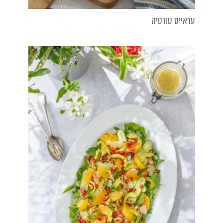
עראייס טורטיה