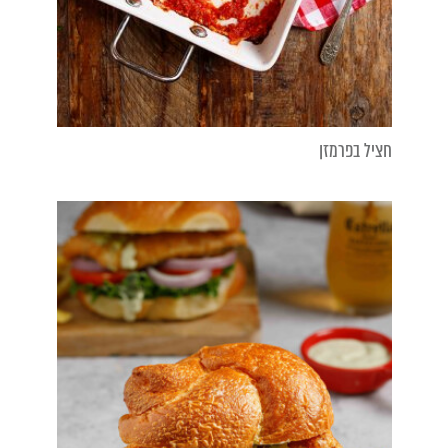
חציל בפרמזן