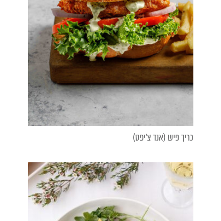
כריך פיש (אנד צ'יפס)