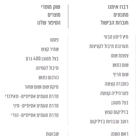
דברו איתנו
שוק מוסדי
מתכונים
מוצרים
חוברות הבישול
הסיפור שלנו
מיץ לימון טבעי
פסטו
תערובת תיבול לקציצות
שמיר קצוץ
צנצנת שום
בצל מטוגן 400 גרם
שום כתוש
תיבול לטחינה
שום חריף
כורכום כתוש
כוסברה קצוצה
מיקס שום ושום שחור
פטרוזיליה קצוצה
סדרת טעמים אסייתיים- תאילנדי
בצל מטוגן
סדרת טעמים אסיתיים- סיני
בזיליקום קצוץ
סדרת טעמים אסייתיים- הודי
רוטב עגבניות בזיליקום
ראש השנה
שבועות