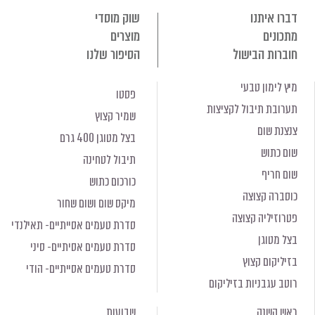
דברו איתנו
שוק מוסדי
מתכונים
מוצרים
חוברות הבישול
הסיפור שלנו
מיץ לימון טבעי
פסטו
תערובת תיבול לקציצות
שמיר קצוץ
צנצנת שום
בצל מטוגן 400 גרם
שום כתוש
תיבול לטחינה
שום חריף
כורכום כתוש
כוסברה קצוצה
מיקס שום ושום שחור
פטרוזיליה קצוצה
סדרת טעמים אסייתיים- תאילנדי
בצל מטוגן
סדרת טעמים אסיתיים- סיני
בזיליקום קצוץ
סדרת טעמים אסייתיים- הודי
רוטב עגבניות בזיליקום
ראש השנה
שבועות