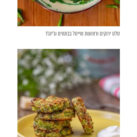
סלט ירוקים ורצועות שייטל בבוטנים וג׳ינג׳ר