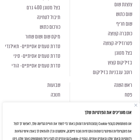
צנצנת שום
בצל מטוגן 400 גרם
שום כתוש
תיבול לטחינה
שום חריף
כורכום כתוש
כוסברה קצוצה
מיקס שום ושום שחור
פטרוזיליה קצוצה
סדרת טעמים אסייתיים- תאילנדי
בצל מטוגן
סדרת טעמים אסיתיים- סיני
בזיליקום קצוץ
סדרת טעמים אסייתיים- הודי
רוטב עגבניות בזיליקום
ראש השנה
שבועות
פסח
חנוכה
ראש השנה
שבועות
אנו מעריכים את הפרטיות שלך
פסח
חנוכה
אנו משתמשים בקובצי Cookie (ובטכנולוגיות דומות) באתר כדי לשפר את חוויית הגלישה שלך, לאפשר לך לנצל
את פונקציונליות השיתוף ברשתות החברתיות (עבור פייסבוק, אינסטגרם וכו') ולהתאים לך באופן אישי הודעות
אודות
תקנון האתר
רלוונטיות (באתר שלנו ובאתרים אחרים). קובצי ה-Cookie גם עוזרים לנו להבין כיצד משתמשים באתר שלנו. ניתן