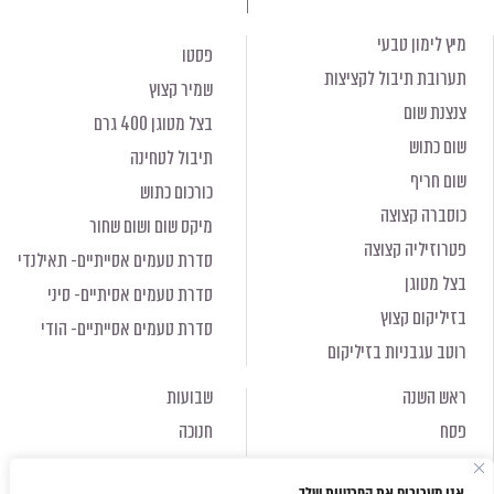
מיץ לימון טבעי
פסטו
תערובת תיבול לקציצות
שמיר קצוץ
צנצנת שום
בצל מטוגן 400 גרם
שום כתוש
תיבול לטחינה
שום חריף
כורכום כתוש
כוסברה קצוצה
מיקס שום ושום שחור
פטרוזיליה קצוצה
סדרת טעמים אסייתיים- תאילנדי
בצל מטוגן
סדרת טעמים אסיתיים- סיני
בזיליקום קצוץ
סדרת טעמים אסייתיים- הודי
רוטב עגבניות בזיליקום
ראש השנה
שבועות
פסח
חנוכה
ראש השנה
שבועות