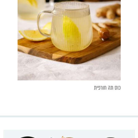
כוס תה חורפית