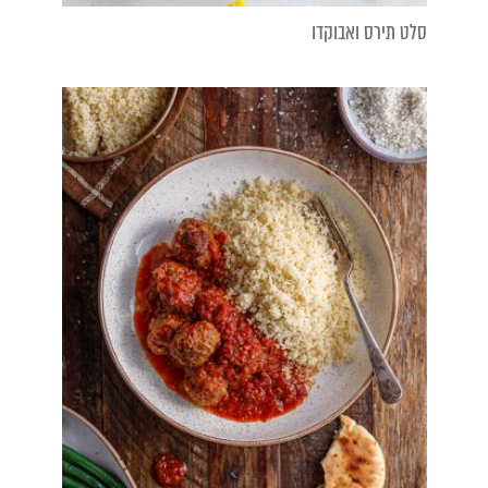
סלט תירס ואבוקדו