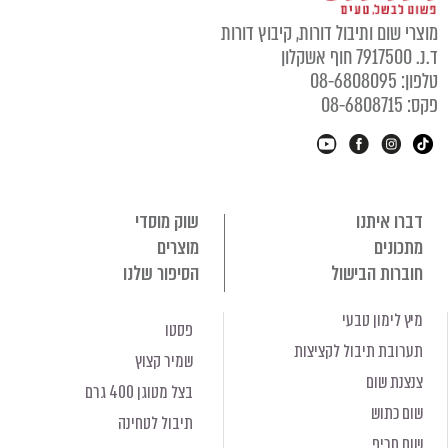
מוצרי שום ותיבול דורות, קיבוץ דורות
ד.נ. 7917500 חוף אשקלון
טלפון: 08-6808095
פקס: 08-6808715
דברו איתנו
שוק מוסדי
מתכונים
מוצרים
חוברות הבישול
הסיפור שלנו
מיץ לימון טבעי
פסטו
תערובת תיבול לקציצות
שמיר קצוץ
צנצנת שום
בצל מטוגן 400 גרם
שום כתוש
תיבול לטחינה
שום חריף