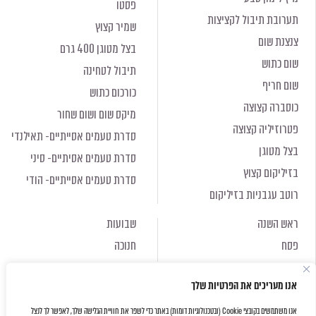
פסטו
תערובת תיבול לקציצות
שמיר קצוץ
צנצנת שום
בצל מטוגן 400 גרם
שום כתוש
תיבול לטחינה
שום חריף
כורכום כתוש
כוסברה קצוצה
מיקס שום ושום שחור
פטרוזיליה קצוצה
סדרת טעמים אסייתיים- תאילנדי
בצל מטוגן
סדרת טעמים אסיתיים- סיני
בזיליקום קצוץ
סדרת טעמים אסייתיים- הודי
רוטב עגבניות בזיליקום
ראש השנה
שבועות
פסח
חנוכה
ראש השנה
שבועות
אנו מעריכים את הפרטיות שלך
פסח
חנוכה
אנו משתמשים בקובצי Cookie (ובטכנולוגיות דומות) באתר כדי לשפר את חוויית הגלישה שלך, לאפשר לך לנצל