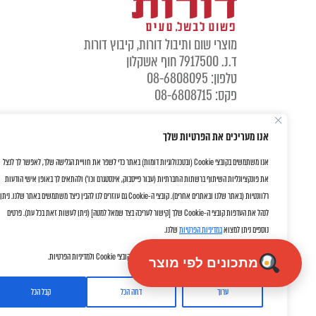
מוצרי שום ותיבול דורות, קיבוץ דורות
ד.נ. 7917500 חוף אשקלון
טלפון: 08-6808095
פקס: 08-6808715
אנו מעריכים את הפרטיות שלך
אנו משתמשים בקובצי Cookie (ובטכנולוגיות דומות) באתר כדי לשפר את חוויית הגלישה שלך, לאפשר לך לנצל
את פונקציונליות השיתוף ברשתות החברתיות (עבור פייסבוק, אינסטגרם וכו') ולהתאים לך באופן אישי הודעות
רלוונטיות (באתר שלנו ובאתרים אחרים). קובצי ה-Cookie גם עוזרים לנו להבין כיצד משתמשים באתר שלנו. ניתן
לנהל את העדפות קובצי ה-Cookie שלך [קישור לעריכה בצד שמאל למטה] (ניתן לעשות זאת בכל עת). פרטים
נוספים ניתן למצוא
במדיניות הפרטיות
שלנו.
על ידי לחיצה על "אישור" את/ה מסכימ/ה לשימוש שלנו בקובצי Cookie ולמדיניות הפרטיות.
מתכונים לפי מוצר
ערוך
דחה הכל
קבל הכל