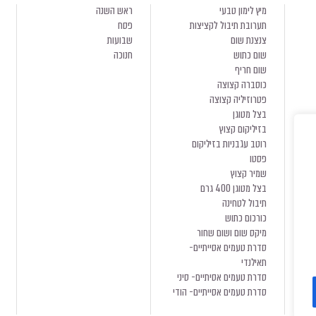
מיץ לימון טבעי
ראש השנה
תערובת תיבול לקציצות
פסח
צנצנת שום
שבועות
שום כתוש
חנוכה
שום חריף
כוסברה קצוצה
פטרוזיליה קצוצה
בצל מטוגן
בזיליקום קצוץ
רוטב עגבניות בזיליקום
פסטו
שמיר קצוץ
בצל מטוגן 400 גרם
תיבול לטחינה
כורכום כתוש
מיקס שום ושום שחור
סדרת טעמים אסייתיים-
תאילנדי
סדרת טעמים אסיתיים- סיני
סדרת טעמים אסייתיים- הודי