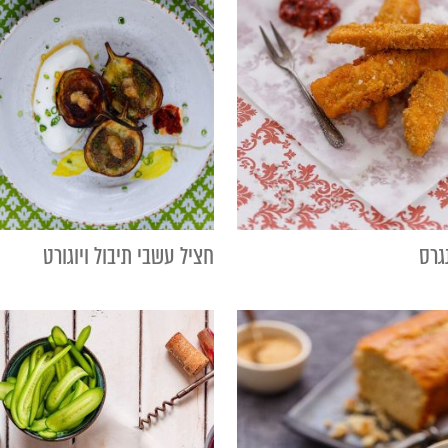
גרס
חציל עשבי תיבול ויוגורט