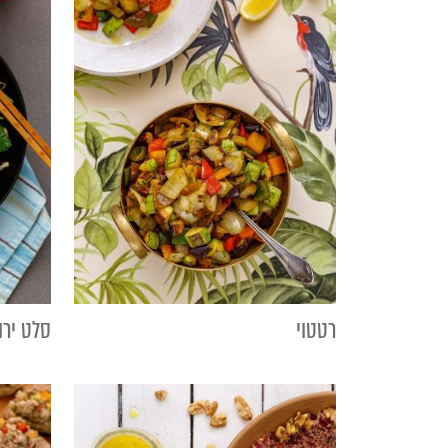
רטטוי
סלט ירו