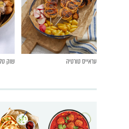
עראייס טורטיה
שוק טל