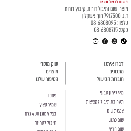
מוצרי שום ותיבול דורות, קיבוץ דורות
ד.נ. 7917500 חוף אשקלון
טלפון: 08-6808095
פקס: 08-6808715
דברו איתנו
שוק מוסדי
מתכונים
מוצרים
חוברות הבישול
הסיפור שלנו
מיץ לימון טבעי
פסטו
תערובת תיבול לקציצות
שמיר קצוץ
צנצנת שום
בצל מטוגן 400 גרם
שום כתוש
תיבול לטחינה
שום חריף