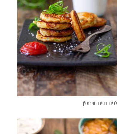
לביבות פירה ופרמז'ן