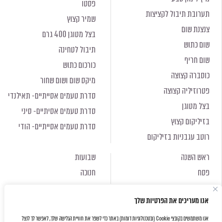
פסטו
תערובת תיבול לקציצות
שמיר קצוץ
צנצנת שום
בצל מטוגן 400 גרם
שום כתוש
תיבול לטחינה
שום חריף
כורכום כתוש
כוסברה קצוצה
מיקס שום ושום שחור
פטרוזיליה קצוצה
סדרת טעמים אסייתיים- תאילנדי
בצל מטוגן
סדרת טעמים אסיתיים- סיני
בזיליקום קצוץ
סדרת טעמים אסייתיים- הודי
רוטב עגבניות בזיליקום
ראש השנה
שבועות
פסח
חנוכה
ראש השנה
שבועות
אנו מעריכים את הפרטיות שלך
פסח
חנוכה
אנו משתמשים בקובצי Cookie (ובטכנולוגיות דומות) באתר כדי לשפר את חוויית הגלישה שלך, לאפשר לך לנצל