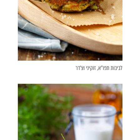
לביבות תפו"א, זוקיני וצ'דר