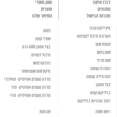
דברו איתנו
שוק מוסדי
מתכונים
מוצרים
חוברות הבישול
הסיפור שלנו
מיץ לימון טבעי
פסטו
תערובת תיבול לקציצות
שמיר קצוץ
צנצנת שום
בצל מטוגן 400 גרם
שום כתוש
תיבול לטחינה
שום חריף
כורכום כתוש
כוסברה קצוצה
מיקס שום ושום שחור
פטרוזיליה קצוצה
סדרת טעמים אסייתיים- תאילנדי
בצל מטוגן
סדרת טעמים אסיתיים- סיני
בזיליקום קצוץ
סדרת טעמים אסייתיים- הודי
רוטב עגבניות בזיליקום
ראש השנה
שבועות