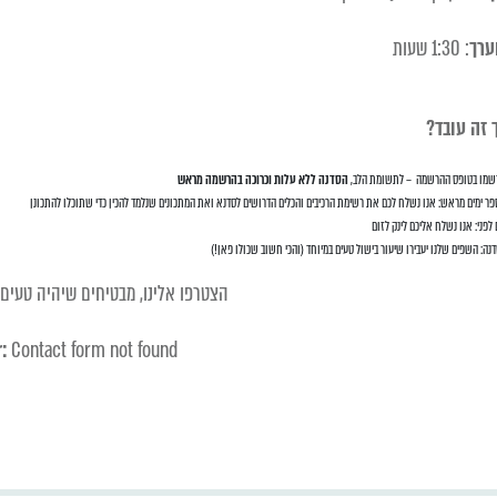
ערך
: 1:30 שעות
 זה עובד?
שמו בטופס ההרשמה – לתשומת הלב,
הסדנה ללא עלות וכרוכה בהרשמה מראש
פר ימים מראש: אנו נשלח לכם את רשימת הרכיבים והכלים הדרושים לסדנא ואת המתכונים שנלמד להכין כדי שתוכלו להתכונן
 לפני: אנו נשלח אליכם לינק לזום
נה: השפים שלנו יעבירו שיעור בישול טעים במיוחד (והכי חשוב שכולו פאן!)
הצטרפו אלינו, מבטיחים שיהיה טעים ו
:
Contact form not found.