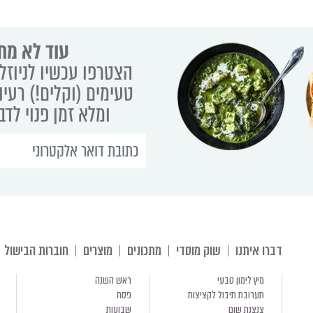
עוד לא מת
הצטרפו עכשיו לניוזלט
טעימים (וקלים!) רעיו
ומלא זמן פנוי לד
דברו איתנו
שוק מוסדי
מתכונים
מוצרים
חוברות הבישול
מיץ לימון טבעי
ראש השנה
תערובת תיבול לקציצות
פסח
צנצנת שום
שבועות