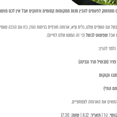
 מתחשק לפעמים להכין מנות ממקומות קסומים ורחוקים אבל אין לכם מושג
בשל עם השפים שלנו, גלית וגיא, ארוחה חורפית בניחוח הודו, כזו עם הרבה טעמי
 אבל
שפשוט לבשל
(כי זה המוטו שלנו לחיים).
נלמד להכין:
ניר (תבשיל תרד וגבינה)
נגו וקוקוס
חם הודי)
התאים את הארוחה לצמחוניים.
ושי
: קל |
תאריך
: 8.12 |
שעה
: 17:30