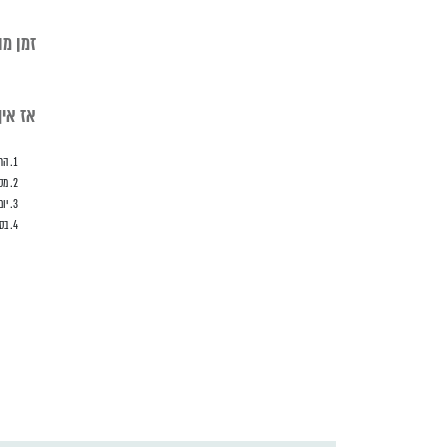
זמן מו
אז איך
הר
מס
יום
בסד