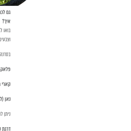
גם לכם
איך?
בואו ל
וצבעים
בסדנה 
פלאק פ
קארי מ
נאן (ל
ניתן ל
דרגת
ק