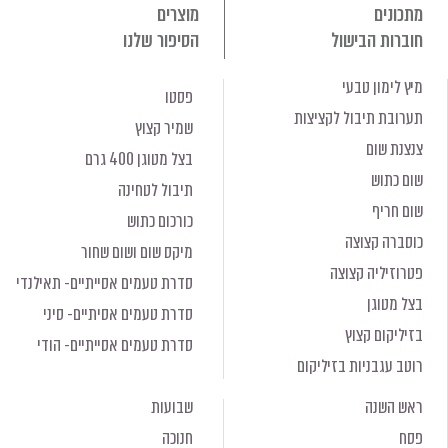
מתכונים
מוצרים
חוברות הבישול
הסיפור שלנו
מיץ לימון טבעי
פסטו
תערובת תיבול לקציצות
שמיר קצוץ
צנצנת שום
בצל מטוגן 400 גרם
שום כתוש
תיבול לטחינה
שום חריף
כורכום כתוש
כוסברה קצוצה
מיקס שום ושום שחור
פטרוזיליה קצוצה
סדרת טעמים אסייתיים- תאילנדי
בצל מטוגן
סדרת טעמים אסיתיים- סיני
בזיליקום קצוץ
סדרת טעמים אסייתיים- הודי
רוטב עגבניות בזיליקום
ראש השנה
שבועות
פסח
חנוכה