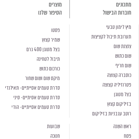
מתכונים
מוצרים
חוברות הבישול
הסיפור שלנו
מיץ לימון טבעי
פסטו
תערובת תיבול לקציצות
שמיר קצוץ
צנצנת שום
בצל מטוגן 400 גרם
שום כתוש
תיבול לטחינה
שום חריף
כורכום כתוש
כוסברה קצוצה
מיקס שום ושום שחור
פטרוזיליה קצוצה
סדרת טעמים אסייתיים- תאילנדי
בצל מטוגן
סדרת טעמים אסיתיים- סיני
בזיליקום קצוץ
סדרת טעמים אסייתיים- הודי
רוטב עגבניות בזיליקום
ראש השנה
שבועות
פסח
חנוכה