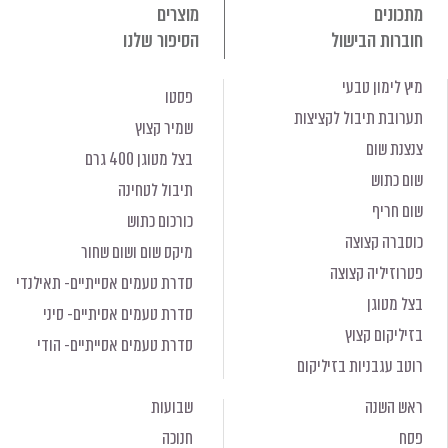
מתכונים
מוצרים
חוברות הבישול
הסיפור שלנו
מיץ לימון טבעי
פסטו
תערובת תיבול לקציצות
שמיר קצוץ
צנצנת שום
בצל מטוגן 400 גרם
שום כתוש
תיבול לטחינה
שום חריף
כורכום כתוש
כוסברה קצוצה
מיקס שום ושום שחור
פטרוזיליה קצוצה
סדרת טעמים אסייתיים- תאילנדי
בצל מטוגן
סדרת טעמים אסיתיים- סיני
בזיליקום קצוץ
סדרת טעמים אסייתיים- הודי
רוטב עגבניות בזיליקום
ראש השנה
שבועות
פסח
חנוכה