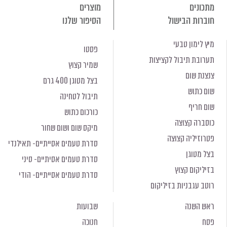
מתכונים
מוצרים
חוברות הבישול
הסיפור שלנו
מיץ לימון טבעי
פסטו
תערובת תיבול לקציצות
שמיר קצוץ
צנצנת שום
בצל מטוגן 400 גרם
שום כתוש
תיבול לטחינה
שום חריף
כורכום כתוש
כוסברה קצוצה
מיקס שום ושום שחור
פטרוזיליה קצוצה
סדרת טעמים אסייתיים- תאילנדי
בצל מטוגן
סדרת טעמים אסיתיים- סיני
בזיליקום קצוץ
סדרת טעמים אסייתיים- הודי
רוטב עגבניות בזיליקום
ראש השנה
שבועות
פסח
חנוכה