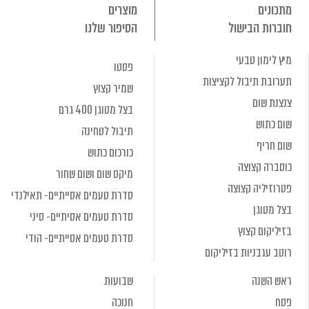
מתכונים
מוצרים
חוברות הבישול
הסיפור שלנו
מיץ לימון טבעי
פסטו
תערובת תיבול לקציצות
שמיר קצוץ
צנצנת שום
בצל מטוגן 400 גרם
שום כתוש
תיבול לטחינה
שום חריף
כורכום כתוש
כוסברה קצוצה
מיקס שום ושום שחור
פטרוזיליה קצוצה
סדרת טעמים אסייתיים- תאילנדי
בצל מטוגן
סדרת טעמים אסיתיים- סיני
בזיליקום קצוץ
סדרת טעמים אסייתיים- הודי
רוטב עגבניות בזיליקום
ראש השנה
שבועות
פסח
חנוכה