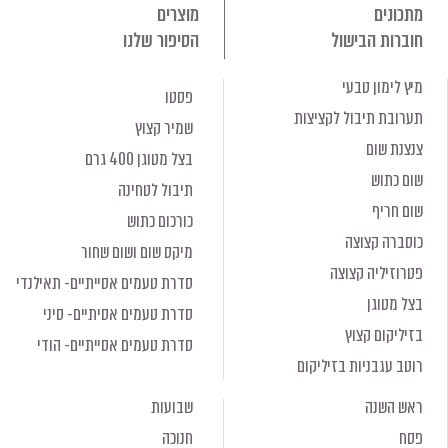
מתכונים
מוצרים
חוברות הבישול
הסיפור שלנו
מיץ לימון טבעי
פסטו
תערובת תיבול לקציצות
שמיר קצוץ
צנצנת שום
בצל מטוגן 400 גרם
שום כתוש
תיבול לטחינה
שום חריף
כורכום כתוש
כוסברה קצוצה
מיקס שום ושום שחור
פטרוזיליה קצוצה
סדרת טעמים אסייתיים- תאילנדי
בצל מטוגן
סדרת טעמים אסיתיים- סיני
בזיליקום קצוץ
סדרת טעמים אסייתיים- הודי
רוטב עגבניות בזיליקום
ראש השנה
שבועות
פסח
חנוכה