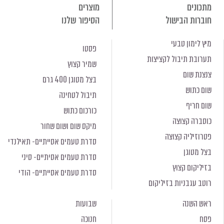
מתכונים
מוצרים
חוברות הבישול
הסיפור שלנו
מיץ לימון טבעי
פסטו
תערובת תיבול לקציצות
שמיר קצוץ
צנצנת שום
בצל מטוגן 400 גרם
שום כתוש
תיבול לטחינה
שום חריף
כורכום כתוש
כוסברה קצוצה
מיקס שום ושום שחור
פטרוזיליה קצוצה
סדרת טעמים אסייתיים- תאילנדי
בצל מטוגן
סדרת טעמים אסיתיים- סיני
בזיליקום קצוץ
סדרת טעמים אסייתיים- הודי
רוטב עגבניות בזיליקום
ראש השנה
שבועות
פסח
חנוכה