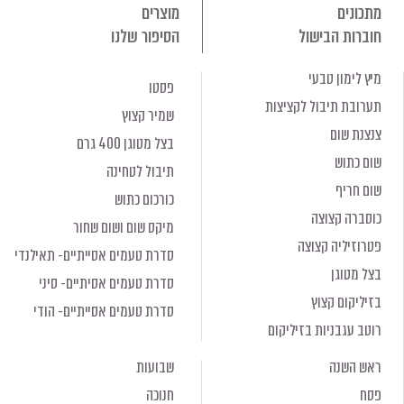
מתכונים
מוצרים
חוברות הבישול
הסיפור שלנו
מיץ לימון טבעי
פסטו
תערובת תיבול לקציצות
שמיר קצוץ
צנצנת שום
בצל מטוגן 400 גרם
שום כתוש
תיבול לטחינה
שום חריף
כורכום כתוש
כוסברה קצוצה
מיקס שום ושום שחור
פטרוזיליה קצוצה
סדרת טעמים אסייתיים- תאילנדי
בצל מטוגן
סדרת טעמים אסיתיים- סיני
בזיליקום קצוץ
סדרת טעמים אסייתיים- הודי
רוטב עגבניות בזיליקום
ראש השנה
שבועות
פסח
חנוכה