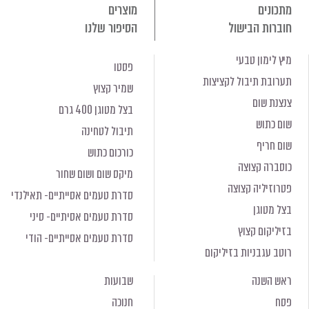
מתכונים
מוצרים
חוברות הבישול
הסיפור שלנו
מיץ לימון טבעי
פסטו
תערובת תיבול לקציצות
שמיר קצוץ
צנצנת שום
בצל מטוגן 400 גרם
שום כתוש
תיבול לטחינה
שום חריף
כורכום כתוש
כוסברה קצוצה
מיקס שום ושום שחור
פטרוזיליה קצוצה
סדרת טעמים אסייתיים- תאילנדי
בצל מטוגן
סדרת טעמים אסיתיים- סיני
בזיליקום קצוץ
סדרת טעמים אסייתיים- הודי
רוטב עגבניות בזיליקום
ראש השנה
שבועות
פסח
חנוכה