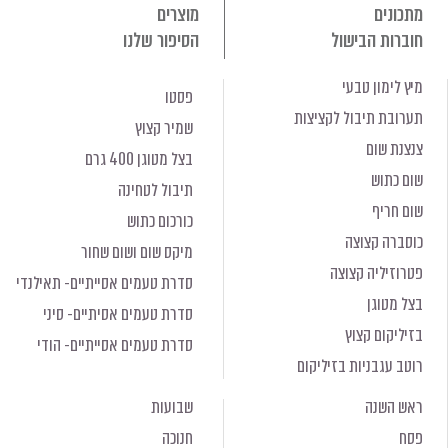
מתכונים
מוצרים
חוברות הבישול
הסיפור שלנו
מיץ לימון טבעי
פסטו
תערובת תיבול לקציצות
שמיר קצוץ
צנצנת שום
בצל מטוגן 400 גרם
שום כתוש
תיבול לטחינה
שום חריף
כורכום כתוש
כוסברה קצוצה
מיקס שום ושום שחור
פטרוזיליה קצוצה
סדרת טעמים אסייתיים- תאילנדי
בצל מטוגן
סדרת טעמים אסיתיים- סיני
בזיליקום קצוץ
סדרת טעמים אסייתיים- הודי
רוטב עגבניות בזיליקום
ראש השנה
שבועות
פסח
חנוכה