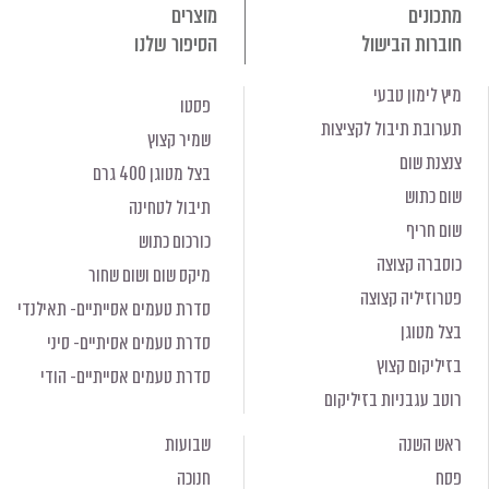
מתכונים
מוצרים
חוברות הבישול
הסיפור שלנו
מיץ לימון טבעי
פסטו
תערובת תיבול לקציצות
שמיר קצוץ
צנצנת שום
בצל מטוגן 400 גרם
שום כתוש
תיבול לטחינה
שום חריף
כורכום כתוש
כוסברה קצוצה
מיקס שום ושום שחור
פטרוזיליה קצוצה
סדרת טעמים אסייתיים- תאילנדי
בצל מטוגן
סדרת טעמים אסיתיים- סיני
בזיליקום קצוץ
סדרת טעמים אסייתיים- הודי
רוטב עגבניות בזיליקום
ראש השנה
שבועות
פסח
חנוכה