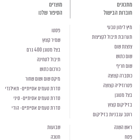
מתכונים
מוצרים
חוברות הבישול
הסיפור שלנו
מיץ לימון טבעי
פסטו
תערובת תיבול לקציצות
שמיר קצוץ
צנצנת שום
בצל מטוגן 400 גרם
שום כתוש
תיבול לטחינה
שום חריף
כורכום כתוש
כוסברה קצוצה
מיקס שום ושום שחור
פטרוזיליה קצוצה
סדרת טעמים אסייתיים- תאילנדי
בצל מטוגן
סדרת טעמים אסיתיים- סיני
בזיליקום קצוץ
סדרת טעמים אסייתיים- הודי
רוטב עגבניות בזיליקום
ראש השנה
שבועות
פסח
חנוכה