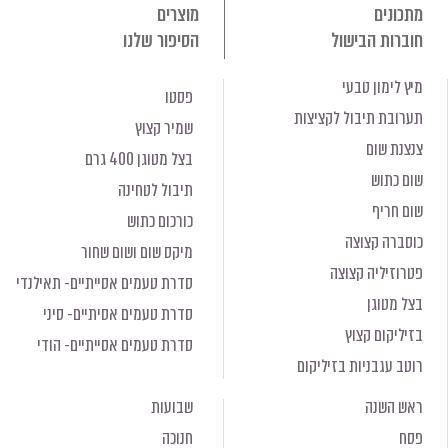
מתכונים
מוצרים
חוברות הבישול
הסיפור שלנו
מיץ לימון טבעי
פסטו
תערובת תיבול לקציצות
שמיר קצוץ
צנצנת שום
בצל מטוגן 400 גרם
שום כתוש
תיבול לטחינה
שום חריף
כורכום כתוש
כוסברה קצוצה
מיקס שום ושום שחור
פטרוזיליה קצוצה
סדרת טעמים אסייתיים- תאילנדי
בצל מטוגן
סדרת טעמים אסיתיים- סיני
בזיליקום קצוץ
סדרת טעמים אסייתיים- הודי
רוטב עגבניות בזיליקום
ראש השנה
שבועות
פסח
חנוכה