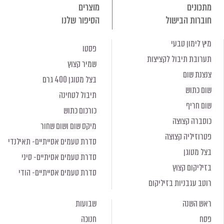
מתכונים
מוצרים
חוברות הבישול
הסיפור שלנו
מיץ לימון טבעי
פסטו
תערובת תיבול לקציצות
שמיר קצוץ
צנצנת שום
בצל מטוגן 400 גרם
שום כתוש
תיבול לטחינה
שום חריף
כורכום כתוש
כוסברה קצוצה
מיקס שום ושום שחור
פטרוזיליה קצוצה
סדרת טעמים אסייתיים- תאילנדי
בצל מטוגן
סדרת טעמים אסיתיים- סיני
בזיליקום קצוץ
סדרת טעמים אסייתיים- הודי
רוטב עגבניות בזיליקום
ראש השנה
שבועות
פסח
חנוכה